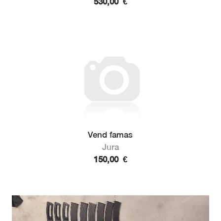
530,00
€
Vend famas
Jura
150,00
€