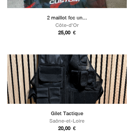
2 maillot fcc un...
Côte-d'Or
25,00
€
Gilet Tactique
Saône-et-Loire
20,00
€