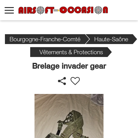
Bourgogne-Franche-Comté
Haute-Saône
Vêtements & Protections
Brelage invader gear