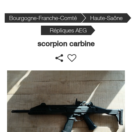
Bourgogne-Franche-Comté
Haute-Saône
Répliques AEG
scorpion carbine