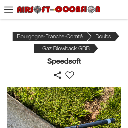
Bourgogne-Franche-Comté
Doubs
Gaz Blowback GBB
Speedsoft