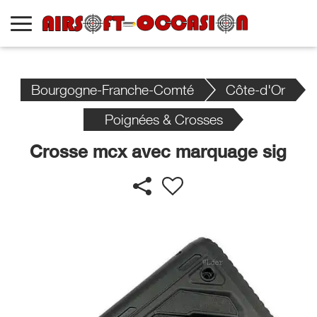
Bourgogne-Franche-Comté
Côte-d'Or
Poignées & Crosses
Crosse mcx avec marquage sig