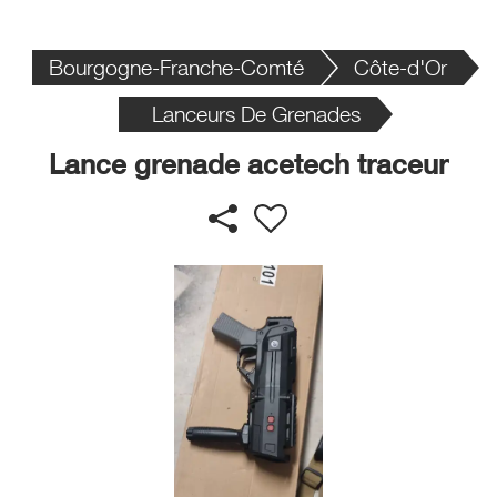
Bourgogne-Franche-Comté
Côte-d'Or
Lanceurs De Grenades
Lance grenade acetech traceur