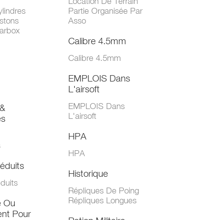
Location De Terrain
lindres
Partie Organisée Par
stons
Asso
arbox
Calibre 4.5mm
Calibre 4.5mm
EMPLOIS Dans
L'airsoft
EMPLOIS Dans
&
L'airsoft
es
HPA
s
HPA
éduits
Historique
duits
Répliques De Poing
Répliques Longues
e Ou
nt Pour