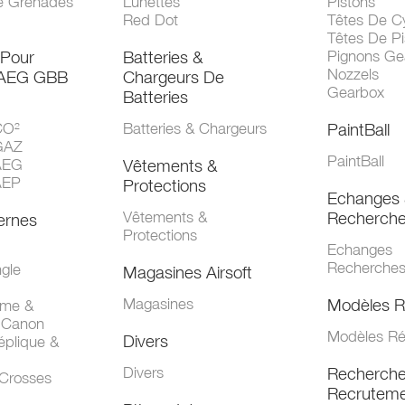
e Grenades
Lunettes
Pistons
Red Dot
Têtes De Cy
Têtes De Pi
 Pour
Batteries &
Pignons Ge
Nozzels
 AEG GBB
Chargeurs De
Gearbox
Batteries
CO²
Batteries & Chargeurs
PaintBall
GAZ
PaintBall
AEG
Vêtements &
AEP
Protections
Echanges 
Vêtements &
Recherch
ernes
Protections
Echanges
Recherche
gle
Magasines Airsoft
Magasines
Modèles R
mme &
 Canon
Modèles Ré
Divers
éplique &
Divers
Recherch
 Crosses
Recruteme