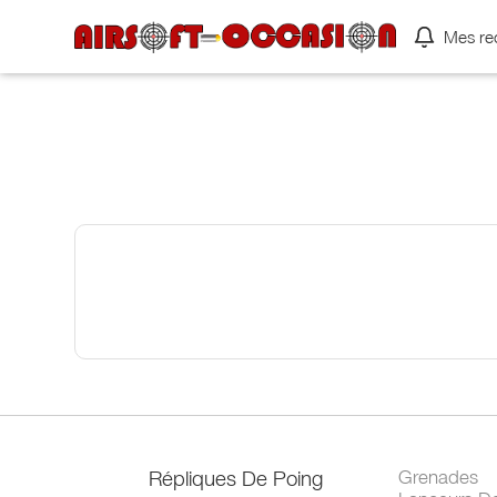
Mes re
Répliques De Poing
Grenades