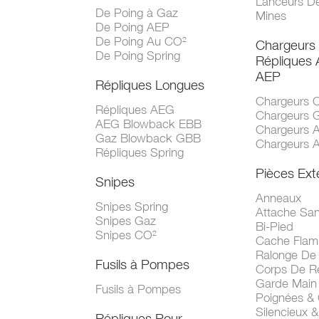
Lanceurs D
De Poing à Gaz
Mines
De Poing AEP
De Poing Au CO²
Chargeurs
De Poing Spring
Répliques
AEP
Répliques Longues
Chargeurs 
Répliques AEG
Chargeurs 
AEG Blowback EBB
Chargeurs 
Gaz Blowback GBB
Chargeurs 
Répliques Spring
Pièces Ext
Snipes
Anneaux
Snipes Spring
Attache San
Snipes Gaz
Bi-Pied
Snipes CO²
Cache Fla
Ralonge De
Fusils à Pompes
Corps De R
Garde Main
Fusils à Pompes
Poignées &
Silencieux &
Répliques Pour