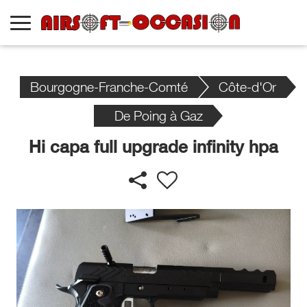
Bourgogne-Franche-Comté
Côte-d'Or
De Poing à Gaz
Hi capa full upgrade infinity hpa