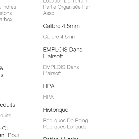
Location De Terrain
lindres
Partie Organisée Par
stons
Asso
arbox
Calibre 4.5mm
Calibre 4.5mm
EMPLOIS Dans
L'airsoft
EMPLOIS Dans
&
L'airsoft
es
HPA
s
HPA
éduits
Historique
duits
Répliques De Poing
Répliques Longues
e Ou
nt Pour