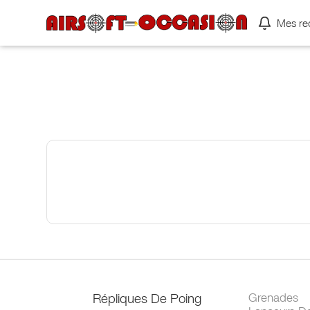
Mes re
Répliques De Poing
Grenades