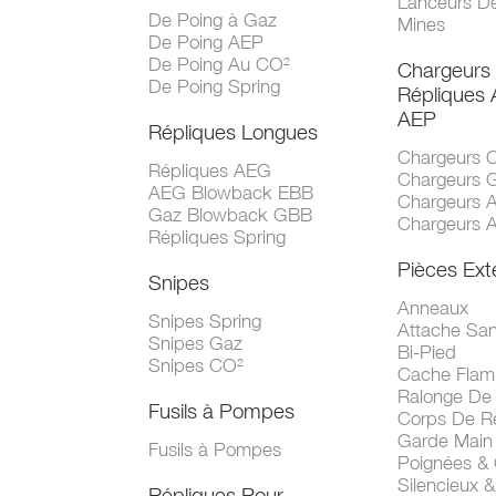
Lanceurs D
De Poing à Gaz
Mines
De Poing AEP
De Poing Au CO²
Chargeurs
De Poing Spring
Répliques
AEP
Répliques Longues
Chargeurs 
Répliques AEG
Chargeurs 
AEG Blowback EBB
Chargeurs 
Gaz Blowback GBB
Chargeurs 
Répliques Spring
Pièces Ext
Snipes
Anneaux
Snipes Spring
Attache San
Snipes Gaz
Bi-Pied
Snipes CO²
Cache Fla
Ralonge De
Fusils à Pompes
Corps De R
Garde Main
Fusils à Pompes
Poignées &
Silencieux &
Répliques Pour