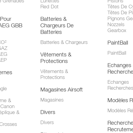
e Grenades
Lunettes
Pistons
Red Dot
Têtes De Cy
Têtes De Pi
 Pour
Batteries &
Pignons Ge
Nozzels
 AEG GBB
Chargeurs De
Gearbox
Batteries
CO²
Batteries & Chargeurs
PaintBall
GAZ
PaintBall
AEG
Vêtements &
AEP
Protections
Echanges 
Vêtements &
Recherch
ernes
Protections
Echanges
Recherche
gle
Magasines Airsoft
Magasines
Modèles R
mme &
 Canon
Modèles Ré
Divers
éplique &
Divers
Recherch
 Crosses
Recruteme