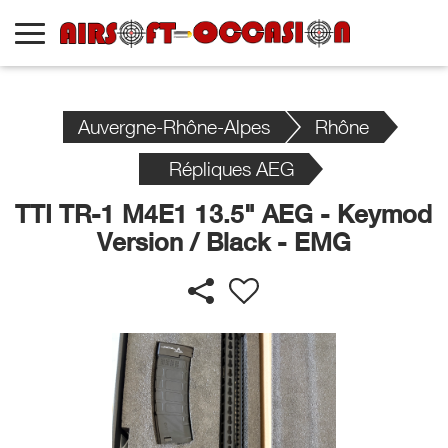
Auvergne-Rhône-Alpes
Rhône
Répliques AEG
TTI TR-1 M4E1 13.5" AEG - Keymod
Version / Black - EMG