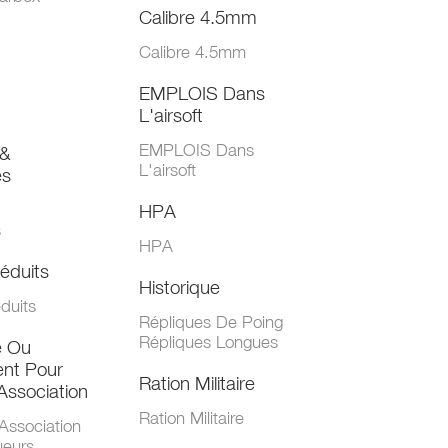
Calibre 4.5mm
Calibre 4.5mm
EMPLOIS Dans
L'airsoft
EMPLOIS Dans
&
L'airsoft
es
HPA
s
HPA
éduits
Historique
duits
Répliques De Poing
Répliques Longues
e Ou
nt Pour
Ration Militaire
Association
Ration Militaire
Association
ueurs