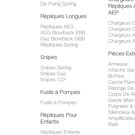
De Poing Spring
Répliques
AEP
Répliques Longues
Chargeurs 
Répliques AEG
Chargeurs 
AEG Blowback EBB
Chargeurs 
Gaz Blowback GBB
Chargeurs 
Répliques Spring
Pièces Ext
Snipes
Anneaux
Snipes Spring
Attache San
Snipes Gaz
Bi-Pied
Snipes CO²
Cache Fla
Ralonge De
Fusils à Pompes
Corps De R
Garde Main
Fusils à Pompes
Poignées &
Silencieux &
Répliques Pour
Amplificate
Enfants
Rails
Répliques Enfants