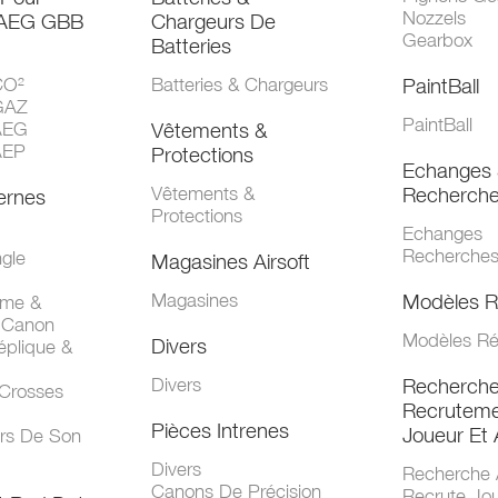
Nozzels
 AEG GBB
Chargeurs De
Gearbox
Batteries
CO²
Batteries & Chargeurs
PaintBall
GAZ
PaintBall
AEG
Vêtements &
AEP
Protections
Echanges 
Vêtements &
Recherch
ernes
Protections
Echanges
Recherche
gle
Magasines Airsoft
Magasines
Modèles R
mme &
 Canon
Modèles Ré
Divers
éplique &
Divers
Recherch
 Crosses
Recruteme
Pièces Intrenes
Joueur Et 
urs De Son
Divers
Recherche 
Canons De Précision
Recrute Jo