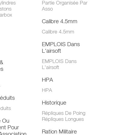
lindres
Partie Organisée Par
stons
Asso
arbox
Calibre 4.5mm
Calibre 4.5mm
EMPLOIS Dans
L'airsoft
EMPLOIS Dans
&
L'airsoft
es
HPA
s
HPA
éduits
Historique
duits
Répliques De Poing
Répliques Longues
e Ou
nt Pour
Ration Militaire
Association