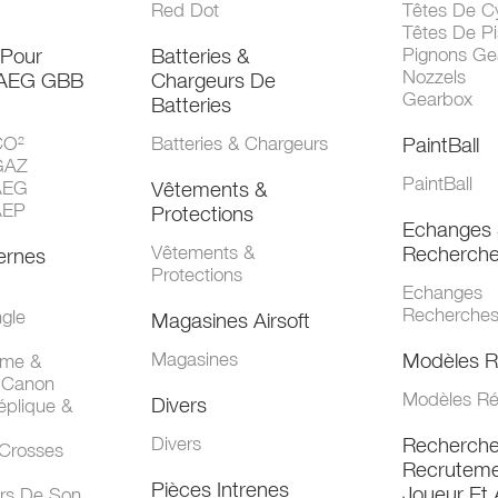
Red Dot
Têtes De Cy
Têtes De Pi
 Pour
Batteries &
Pignons Ge
Nozzels
 AEG GBB
Chargeurs De
Gearbox
Batteries
CO²
Batteries & Chargeurs
PaintBall
GAZ
PaintBall
AEG
Vêtements &
AEP
Protections
Echanges 
Vêtements &
Recherch
ernes
Protections
Echanges
Recherche
gle
Magasines Airsoft
Magasines
Modèles R
mme &
 Canon
Modèles Ré
Divers
éplique &
Divers
Recherch
 Crosses
Recruteme
Pièces Intrenes
Joueur Et 
urs De Son