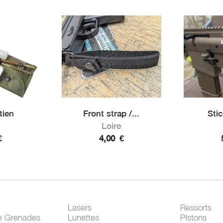
tien
Front strap /...
Stic
Loire
€
4,00
€
Lasers
Ressorts
e Grenades
Lunettes
Pistons