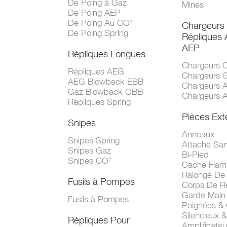
De Poing à Gaz
Mines
De Poing AEP
De Poing Au CO²
Chargeurs
De Poing Spring
Répliques
AEP
Répliques Longues
Chargeurs 
Répliques AEG
Chargeurs 
AEG Blowback EBB
Chargeurs 
Gaz Blowback GBB
Chargeurs 
Répliques Spring
Pièces Ext
Snipes
Anneaux
Snipes Spring
Attache San
Snipes Gaz
Bi-Pied
Snipes CO²
Cache Fla
Ralonge De
Fusils à Pompes
Corps De R
Garde Main
Fusils à Pompes
Poignées &
Silencieux &
Répliques Pour
Amplificate