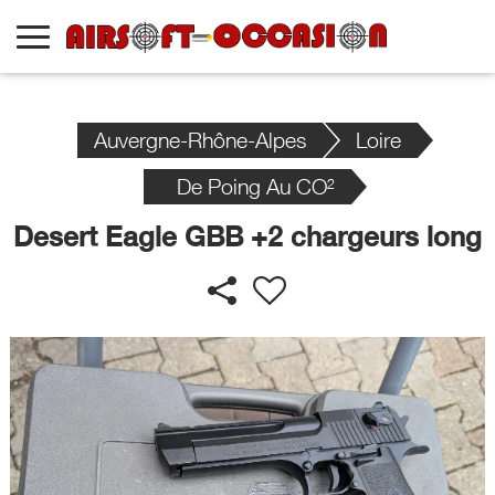
Auvergne-Rhône-Alpes
Loire
De Poing Au CO²
Desert Eagle GBB +2 chargeurs long