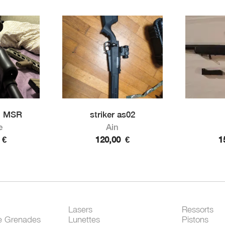
n MSR
striker as02
e
Ain
0
€
120,00
€
1
Lasers
Ressorts
e Grenades
Lunettes
Pistons