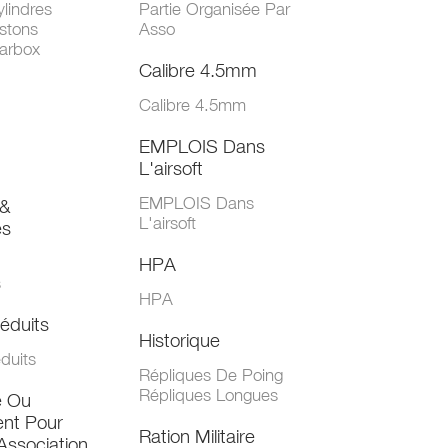
lindres
Partie Organisée Par
stons
Asso
arbox
Calibre 4.5mm
Calibre 4.5mm
EMPLOIS Dans
L'airsoft
EMPLOIS Dans
&
L'airsoft
es
HPA
s
HPA
éduits
Historique
duits
Répliques De Poing
Répliques Longues
e Ou
nt Pour
Ration Militaire
Association