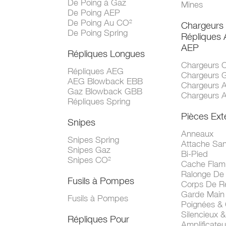
De Poing à Gaz
Mines
De Poing AEP
De Poing Au CO²
Chargeurs
De Poing Spring
Répliques
AEP
Répliques Longues
Chargeurs 
Répliques AEG
Chargeurs 
AEG Blowback EBB
Chargeurs 
Gaz Blowback GBB
Chargeurs 
Répliques Spring
Pièces Ext
Snipes
Anneaux
Snipes Spring
Attache San
Snipes Gaz
Bi-Pied
Snipes CO²
Cache Fla
Ralonge De
Fusils à Pompes
Corps De R
Garde Main
Fusils à Pompes
Poignées &
Silencieux &
Répliques Pour
Amplificate