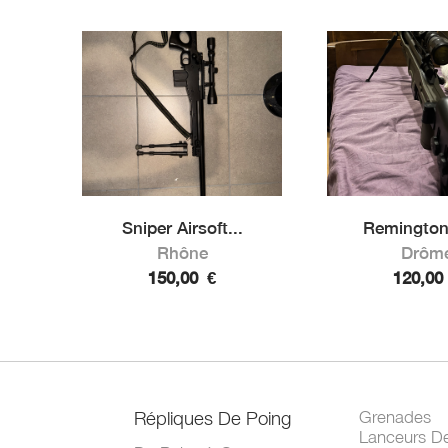
Sniper Airsoft...
Remingto
Rhône
Drôm
150,00
€
120,0
Répliques De Poing
Grenades
Lanceurs D