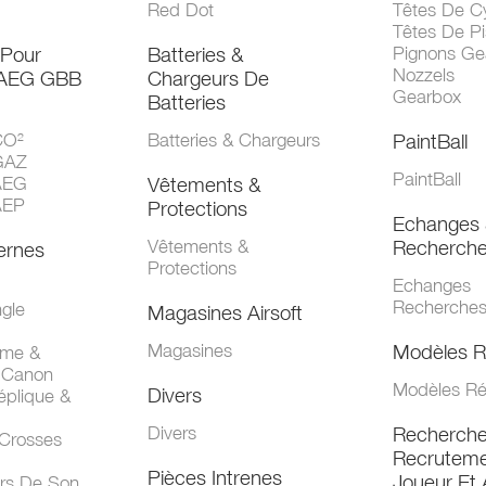
Red Dot
Têtes De Cy
Têtes De Pi
 Pour
Batteries &
Pignons Ge
Nozzels
 AEG GBB
Chargeurs De
Gearbox
Batteries
CO²
Batteries & Chargeurs
PaintBall
GAZ
PaintBall
AEG
Vêtements &
AEP
Protections
Echanges 
Vêtements &
Recherch
ernes
Protections
Echanges
Recherche
gle
Magasines Airsoft
Magasines
Modèles R
mme &
 Canon
Modèles Ré
Divers
éplique &
Divers
Recherch
 Crosses
Recruteme
Pièces Intrenes
Joueur Et 
urs De Son