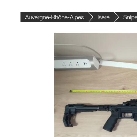
Auvergne-Rhône-Alpes
Isère
Snipe