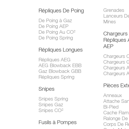
Répliques De Poing
Grenades
Lanceurs D
De Poing à Gaz
Mines
De Poing AEP
De Poing Au CO²
Chargeurs
De Poing Spring
Répliques
AEP
Répliques Longues
Chargeurs 
Répliques AEG
Chargeurs 
AEG Blowback EBB
Chargeurs 
Gaz Blowback GBB
Chargeurs 
Répliques Spring
Pièces Ext
Snipes
Anneaux
Snipes Spring
Attache San
Snipes Gaz
Bi-Pied
Snipes CO²
Cache Fla
Ralonge De
Fusils à Pompes
Corps De R