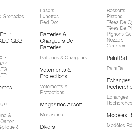
Lasers
Ressorts
e Grenades
Lunettes
Pistons
Red Dot
Têtes De Cy
Têtes De Pi
 Pour
Batteries &
Pignons Ge
Nozzels
 AEG GBB
Chargeurs De
Gearbox
Batteries
CO²
Batteries & Chargeurs
PaintBall
GAZ
PaintBall
AEG
Vêtements &
AEP
Protections
Echanges 
Vêtements &
Recherch
ernes
Protections
Echanges
Recherche
gle
Magasines Airsoft
Magasines
Modèles R
mme &
 Canon
Modèles Ré
Divers
éplique &