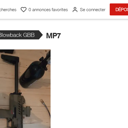
cherches
0
annonces favorites
Se connecter
DÉPO
Blowback GBB
MP7