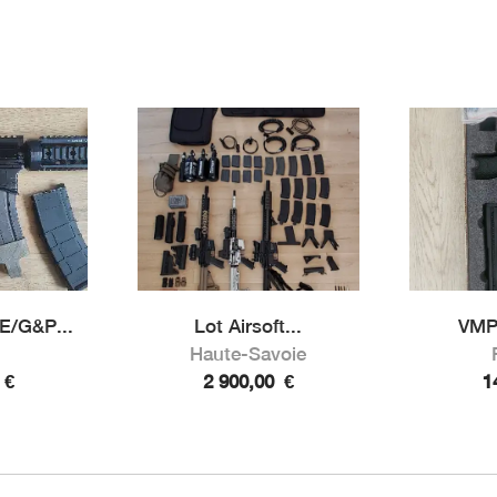
E/G&P...
Lot Airsoft...
VMP 
Haute-Savoie
0
€
2 900,00
€
1