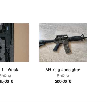
1 - Vorsk
M4 king arms gbbr
Rhône
Rhône
45,00
€
200,00
€