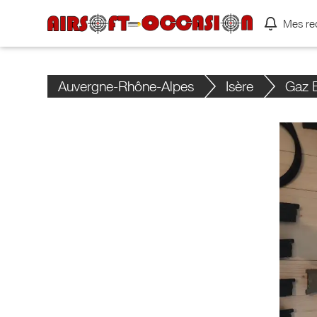
Mes re
Auvergne-Rhône-Alpes
Isère
Gaz 