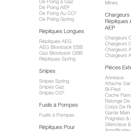
De Poing à Gaz
Mines
De Poing AEP
De Poing Au CO²
Chargeurs
De Poing Spring
Répliques
AEP
Répliques Longues
Chargeurs 
Répliques AEG
Chargeurs 
AEG Blowback EBB
Chargeurs 
Gaz Blowback GBB
Chargeurs 
Répliques Spring
Pièces Ext
Snipes
Anneaux
Snipes Spring
Attache San
Snipes Gaz
Bi-Pied
Snipes CO²
Cache Fla
Ralonge De
Fusils à Pompes
Corps De R
Garde Main
Fusils à Pompes
Poignées &
Silencieux &
Répliques Pour
Amplificate