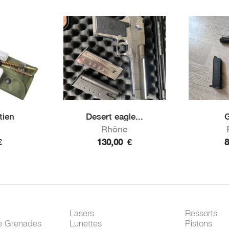
tien
Desert eagle...
Rhône
€
130,00
€
Lasers
Ressorts
e Grenades
Lunettes
Pistons