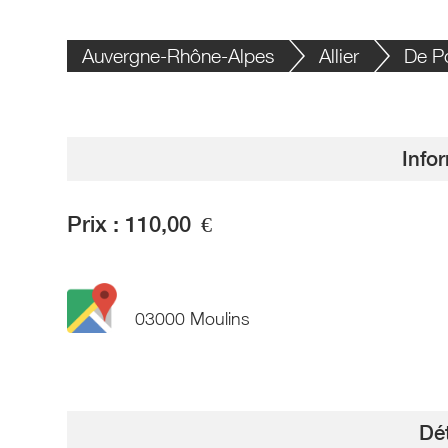
Auvergne-Rhône-Alpes
Allier
De P
Info
Prix :
110,00
€
03000 Moulins
Dét