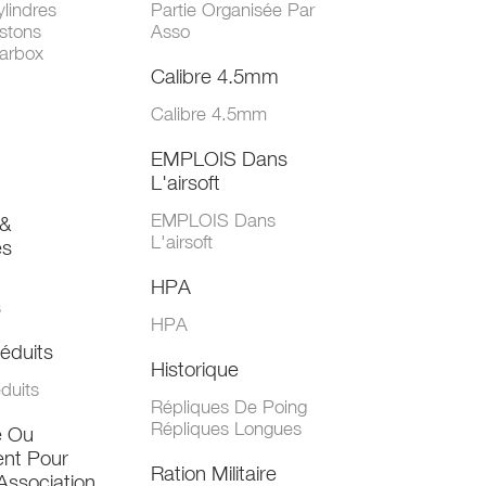
lindres
Partie Organisée Par
stons
Asso
arbox
Calibre 4.5mm
Calibre 4.5mm
EMPLOIS Dans
L'airsoft
EMPLOIS Dans
&
L'airsoft
es
HPA
s
HPA
éduits
Historique
duits
Répliques De Poing
Répliques Longues
e Ou
nt Pour
Ration Militaire
Association