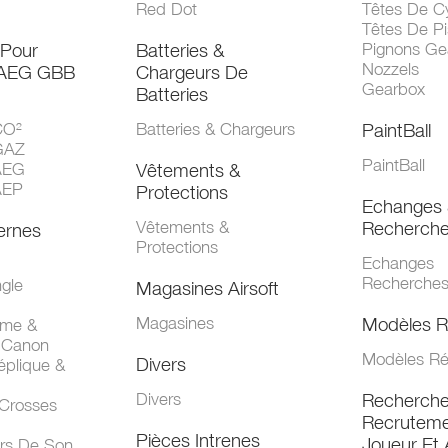
Red Dot
Têtes De Cy
Têtes De Pi
 Pour
Batteries &
Pignons Ge
Nozzels
 AEG GBB
Chargeurs De
Gearbox
Batteries
CO²
Batteries & Chargeurs
PaintBall
GAZ
PaintBall
AEG
Vêtements &
AEP
Protections
Echanges 
Vêtements &
Recherch
ernes
Protections
Echanges
Recherche
gle
Magasines Airsoft
Magasines
Modèles R
mme &
 Canon
Modèles Ré
Divers
éplique &
Divers
Recherch
 Crosses
Recruteme
Pièces Intrenes
Joueur Et 
urs De Son