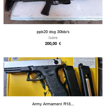
ppk20 dsg 30bb/s
Isère
200,00
€
Army Armament R18...