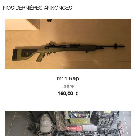
NOS DERNIÈRES ANNONCES
m14 G&p
Isère
160,00
€