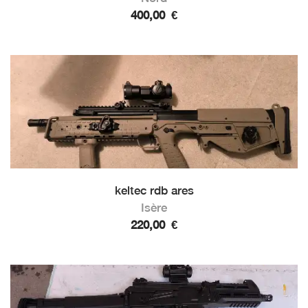
400,00
€
keltec rdb ares
Isère
220,00
€