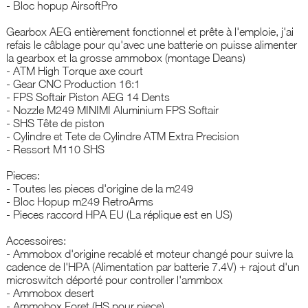
- Bloc hopup AirsoftPro
Gearbox AEG entièrement fonctionnel et prête à l'emploie, j'ai
refais le câblage pour qu'avec une batterie on puisse alimenter
la gearbox et la grosse ammobox (montage Deans)
- ATM High Torque axe court
- Gear CNC Production 16:1
- FPS Softair Piston AEG 14 Dents
- Nozzle M249 MINIMI Aluminium FPS Softair
- SHS Tête de piston
- Cylindre et Tete de Cylindre ATM Extra Precision
- Ressort M110 SHS
Pieces:
- Toutes les pieces d'origine de la m249
- Bloc Hopup m249 RetroArms
- Pieces raccord HPA EU (La réplique est en US)
Accessoires:
- Ammobox d'origine recablé et moteur changé pour suivre la
cadence de l'HPA (Alimentation par batterie 7.4V) + rajout d'un
microswitch déporté pour controller l'ammbox
- Ammobox desert
- Ammobox Foret (HS pour piece)